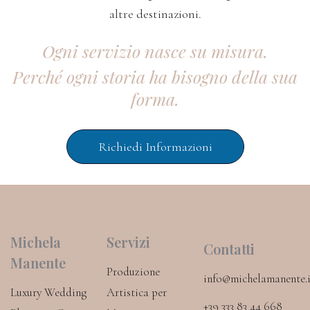
altre destinazioni.
Ogni servizio nasce su misura.
Perché ogni storia ha bisogno della sua
forma.
Richiedi Informazioni
Michela
Servizi
Contatti
Manente
Produzione
info@michelamanente.i
Luxury Wedding
Artistica per
+39 333 83 44 668