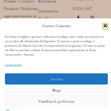
Planner e Creative
Matrimoni
Producer. Trasformo
PODCAST
Destination
I
W
I
ogni matrimonio in
c
h
n
Wedding
o
a
s
un’esperienza
n
t
t
Gestisci Consenso
Luxury Wedding
-
s
a
progettata su
f
a
g
Planner
Per fornire le migliori esperienze, utilizziamo tecnologie come i cookie per memorizzare
a
p
r
misura, in Toscana e
c
p
a
e/o accedere alle informazioni del dispositivo. Il consenso a queste tecnologie ci
in Italia.
Eventi e Progetti
e
m
permetterà di elaborare dati come il comportamento di navigazione o ID unici su questo
b
sito. Non acconsentire o ritirare il consenso può influire negativamente su alcune
Speciali
o
caratteristiche e funzioni.
P.IVA 02463420519
o
k
Gestisci servizi
Privacy Policy
Cookie Policy
Sito web realizzato da Atlantide Adv
Accetta
Nega
Visualizza le preferenze