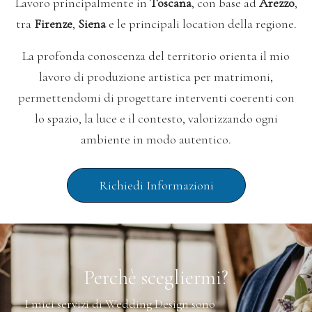
Lavoro principalmente in
Toscana
,
con base ad
Arezzo
,
tra
Firenze
,
Siena
e le principali location della regione.
La profonda conoscenza del territorio orienta il mio
lavoro di produzione artistica per matrimoni,
permettendomi di progettare interventi coerenti con
lo spazio, la luce e il contesto, valorizzando ogni
ambiente in modo autentico.
Richiedi Informazioni
Perchè scegliermi?
I miei servizi di Wedding Design sono