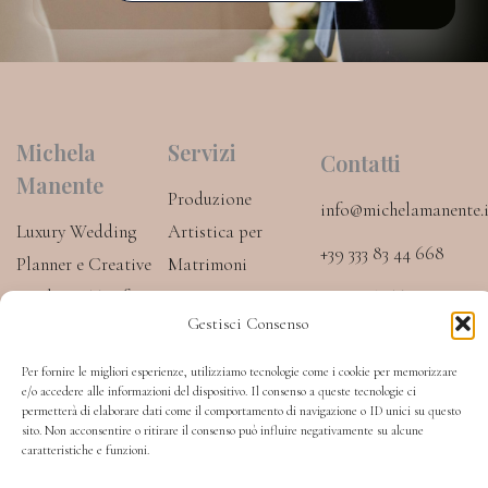
Michela
Servizi
Contatti
Manente
Produzione
info@michelamanente.i
Luxury Wedding
Artistica per
+39 333 83 44 668
Planner e Creative
Matrimoni
Producer. Trasformo
PODCAST
Destination
I
W
I
Gestisci Consenso
ogni matrimonio in
c
h
n
Wedding
o
a
s
un’esperienza
n
t
t
Per fornire le migliori esperienze, utilizziamo tecnologie come i cookie per memorizzare
Luxury Wedding
-
s
a
e/o accedere alle informazioni del dispositivo. Il consenso a queste tecnologie ci
progettata su
f
a
g
permetterà di elaborare dati come il comportamento di navigazione o ID unici su questo
Planner
a
p
r
misura, in Toscana e
sito. Non acconsentire o ritirare il consenso può influire negativamente su alcune
c
p
a
caratteristiche e funzioni.
in Italia.
Eventi e Progetti
e
m
b