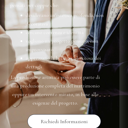
pensati per coppie che:
desiderano un’estetica profonda, non
decorativa
cercano coerenza e identità
vogliono un progetto pensato, non
improvvisato
apprezzano la bellezza silenziosa dei
dettagli
La produzione artistica può essere parte di
una produzione completa del matrimonio
oppure un intervento mirato, in base alle
esigenze del progetto.
Richiedi Informazioni