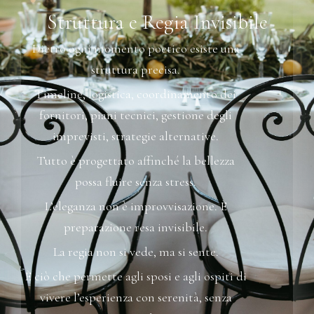
Struttura e Regia Invisibile
Dietro ogni momento poetico
esiste una
struttura precisa.
Timeline, logistica, coordinamento dei
fornitori,
piani tecnici, gestione degli
imprevisti,
strategie alternative.
Tutto è progettato affinché la bellezza
possa fluire senza stress.
L’eleganza non è improvvisazione.
È
preparazione resa invisibile.
La regia non si vede,
ma si sente.
È ciò che permette agli sposi e agli ospiti
di
vivere l’esperienza con serenità,
senza