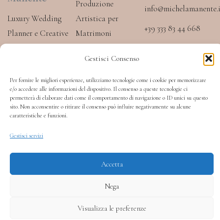
Produzione
info@michelamanente.i
Luxury Wedding
Artistica per
+39 333 83 44 668
Planner e Creative
Matrimoni
Producer. Trasformo
PODCAST
Destination
I
W
I
Gestisci Consenso
ogni matrimonio in
c
h
n
Wedding
o
a
s
un’esperienza
Per fornire le migliori esperienze, utilizziamo tecnologie come i cookie per memorizzare
n
t
t
Luxury Wedding
-
s
a
e/o accedere alle informazioni del dispositivo. Il consenso a queste tecnologie ci
progettata su
f
a
g
permetterà di elaborare dati come il comportamento di navigazione o ID unici su questo
Planner
a
p
r
misura, in Toscana e
sito. Non acconsentire o ritirare il consenso può influire negativamente su alcune
c
p
a
caratteristiche e funzioni.
in Italia.
Eventi e Progetti
e
m
b
Speciali
Gestisci servizi
o
P.IVA 02463420519
o
k
Accetta
Privacy Policy
Cookie Policy
Nega
Sito web realizzato da Atlantide Adv
Visualizza le preferenze